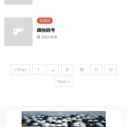
世間話
織物雑考
2021/6/8
« Prev
1
…
9
10
11
12
Next »