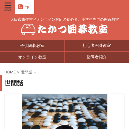
TEL
大阪市東住吉区オンライン対応の初心者、小学生専門の囲碁教室
子供囲碁教室
初心者囲碁教室
オンライン教室
指導者紹介
HOME
>
世間話
>
世間話