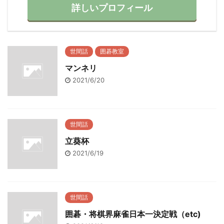
詳しいプロフィール
世間話
囲碁教室
マンネリ
2021/6/20
世間話
立葵杯
2021/6/19
世間話
囲碁・将棋界麻雀日本一決定戦（etc)