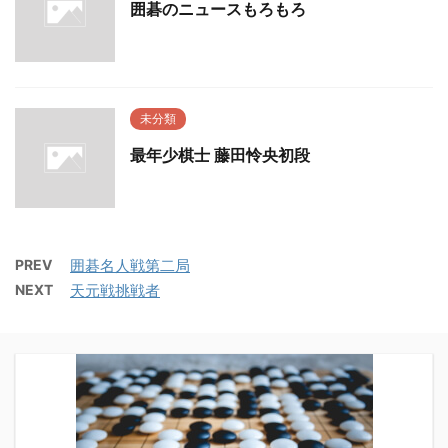
囲碁のニュースもろもろ
未分類
最年少棋士 藤田怜央初段
PREV
囲碁名人戦第二局
NEXT
天元戦挑戦者