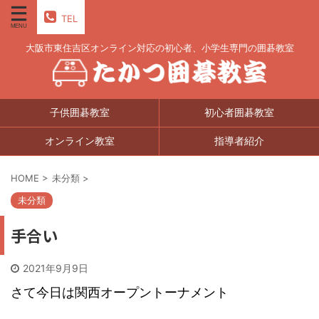
TEL
大阪市東住吉区オンライン対応の初心者、小学生専門の囲碁教室
子供囲碁教室
初心者囲碁教室
オンライン教室
指導者紹介
HOME
>
未分類
>
未分類
手合い
2021年9月9日
さて今日は関西オープントーナメント