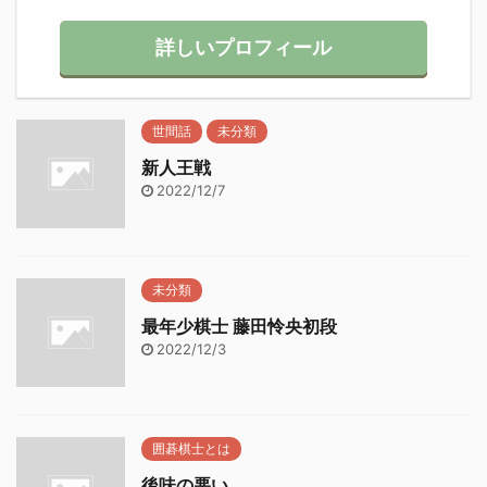
詳しいプロフィール
世間話
未分類
新人王戦
2022/12/7
未分類
最年少棋士 藤田怜央初段
2022/12/3
囲碁棋士とは
後味の悪い