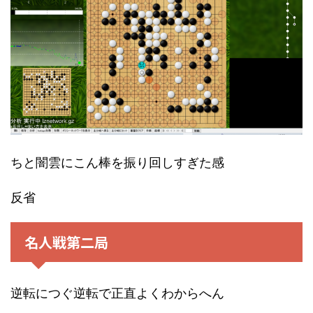
ちと闇雲にこん棒を振り回しすぎた感
反省
名人戦第二局
逆転につぐ逆転で正直よくわからへん