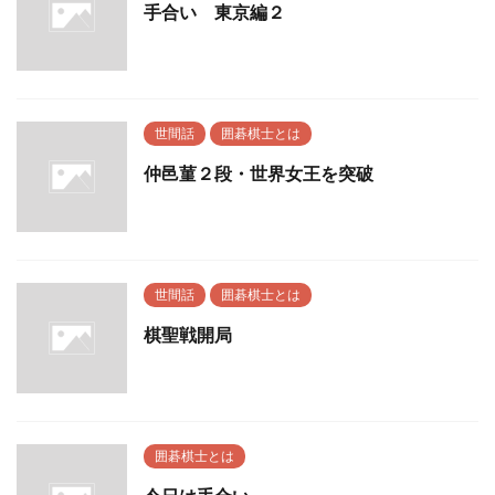
手合い 東京編２
世間話
囲碁棋士とは
仲邑菫２段・世界女王を突破
世間話
囲碁棋士とは
棋聖戦開局
囲碁棋士とは