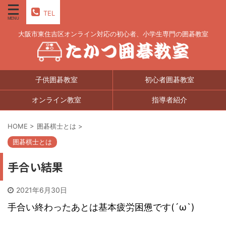
TEL
大阪市東住吉区オンライン対応の初心者、小学生専門の囲碁教室
子供囲碁教室
初心者囲碁教室
オンライン教室
指導者紹介
HOME
>
囲碁棋士とは
>
囲碁棋士とは
手合い結果
2021年6月30日
手合い終わったあとは基本疲労困憊です(´ω`)