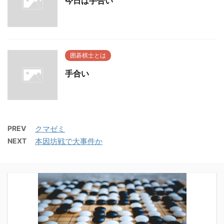
今日は手合い
囲碁棋士とは
手合い
PREV
クマゼミ
NEXT
本因坊戦で大事件か