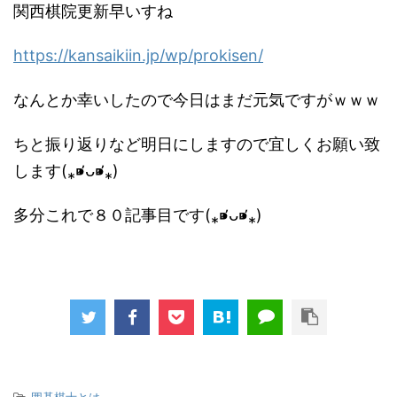
関西棋院更新早いすね
https://kansaikiin.jp/wp/prokisen/
なんとか幸いしたので今日はまだ元気ですがｗｗｗ
ちと振り返りなど明日にしますので宜しくお願い致
します(⁎⁍̴̛ᴗ⁍̴̛⁎)
多分これで８０記事目です(⁎⁍̴̛ᴗ⁍̴̛⁎)
-
囲碁棋士とは