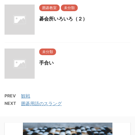
囲碁教室
未分類
碁会所いろいろ（２）
未分類
手合い
PREV
観戦
NEXT
囲碁用語のスラング